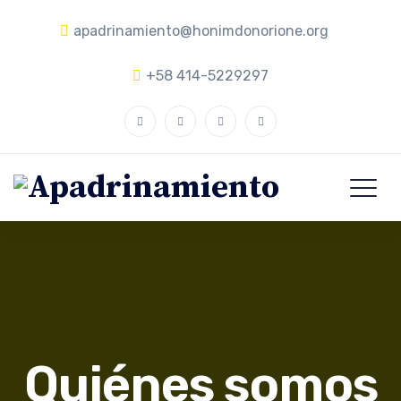
apadrinamiento@honimdonorione.org
+58 414-5229297
Quiénes somos